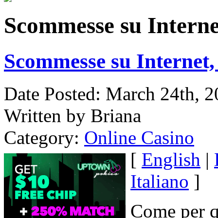
Scommesse su Internet,
Scommesse su Internet, 
Date Posted: March 24th, 
Written by Briana
Category:
Online Casino
[
English
|
Italiano
]
Come per qu