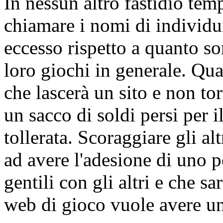
In nessun altro fastidio tem
chiamare i nomi di individui
eccesso rispetto a quanto so
loro giochi in generale. Qu
che lascerà un sito e non to
un sacco di soldi persi per i
tollerata. Scoraggiare gli al
ad avere l'adesione di uno p
gentili con gli altri e che sa
web di gioco vuole avere un