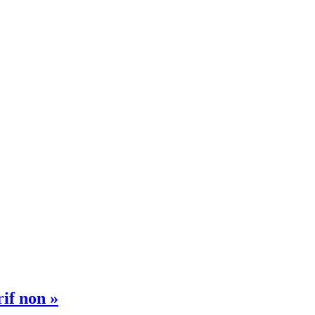
rif non »