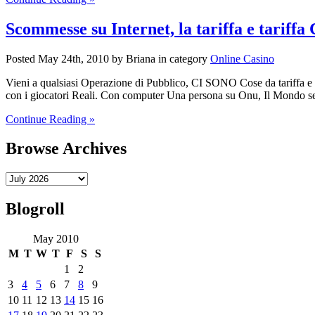
Scommesse su Internet, la tariffa e tariffa
Posted May 24th, 2010 by Briana in category
Online Casino
Vieni a qualsiasi Operazione di Pubblico, CI SONO Cose da tariffa 
con i giocatori Reali. Con computer Una persona su Onu, Il Mondo s
Continue Reading »
Browse Archives
Blogroll
May 2010
M
T
W
T
F
S
S
1
2
3
4
5
6
7
8
9
10
11
12
13
14
15
16