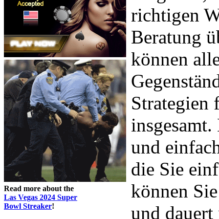
richtigen 
Beratung üb
können all
Gegenständ
Strategien 
insgesamt. 
und einfac
die Sie ei
können Sie 
Read more about the
Las Vegas 2024 Super
Bowl Streaker
!
und dauert