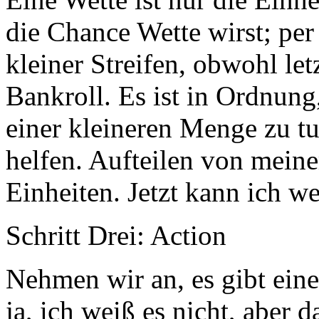
die Chance Wette wirst; pe
kleiner Streifen, obwohl le
Bankroll. Es ist in Ordnung
einer kleineren Menge zu tun
helfen. Aufteilen von meine
Einheiten. Jetzt kann ich we
Schritt Drei: Action
Nehmen wir an, es gibt eine
ja, ich weiß es nicht, aber 