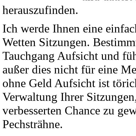
herauszufinden.
Ich werde Ihnen eine einfa
Wetten Sitzungen. Bestimmte
Tauchgang Aufsicht und füh
außer dies nicht für eine M
ohne Geld Aufsicht ist töri
Verwaltung Ihrer Sitzungen, 
verbesserten Chance zu gew
Pechsträhne.