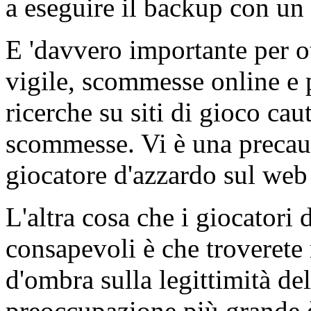
a eseguire il backup con u
E 'davvero importante per 
vigile, scommesse online e p
ricerche su siti di gioco cau
scommesse. Vi è una precau
giocatore d'azzardo sul web
L'altra cosa che i giocatori
consapevoli è che troverete
d'ombra sulla legittimità d
preoccupazione più grande è