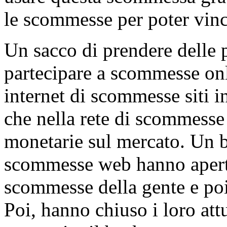
le scommesse per poter vinc
Un sacco di prendere delle 
partecipare a scommesse onli
internet di scommesse siti i
che nella rete di scommesse 
monetarie sul mercato. Un be
scommesse web hanno aperto 
scommesse della gente e poi
Poi, hanno chiuso i loro att