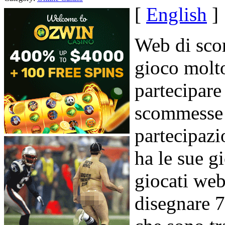
[
English
]
Web di sco
gioco molto
partecipare
scommesse 
partecipaz
ha le sue g
giocati web
disegnare 7-