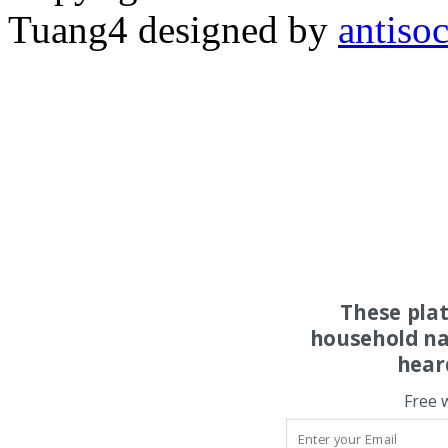
Tuang4 designed by
antiso
These pla
household na
hear
Free 