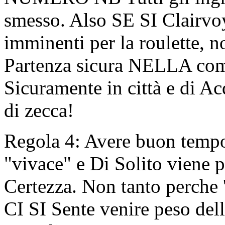
smesso. Also SE SI Clairv
imminenti per la roulette, n
Partenza sicura NELLA co
Sicuramente in città e di A
di zecca!
Regola 4: Avere buon tempo
"vivace" e Di Solito viene p
Certezza. Non tanto perche
CI SI Sente venire peso del