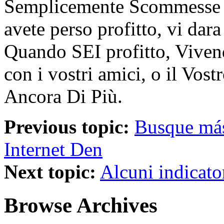
Semplicemente Scommesse di
avete perso profitto, vi dar
Quando SEI profitto, Vi
con i vostri amici, o il Vos
Ancora Di Più.
Previous topic:
Busque más
Internet Den
Next topic:
Alcuni indicato
Browse Archives