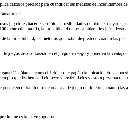
aplica cálculos precisos para cuantificar las medidas de incertidumbre de
transformar!
os jugadores hacer es asumir las posibilidades de obtener mayor si se 
 100 dentro de una fila, la probabilidad de no cambiar a los jefes llega
 de la probabilidad, los métodos que tratan de predecir cuando las posi
de juegos de azar basado en el juego de riesgo y poner en la ventaja d
ganar 11 dólares menos el 1 dólar que pagó a la ubicación de la apuesta
 ejemplo que les hemos dado peores posibilidades y esto representa una 
 puede encontrar dentro de una sala de juego del Internet, cuando las 
 por lo que es la mayor apuesta