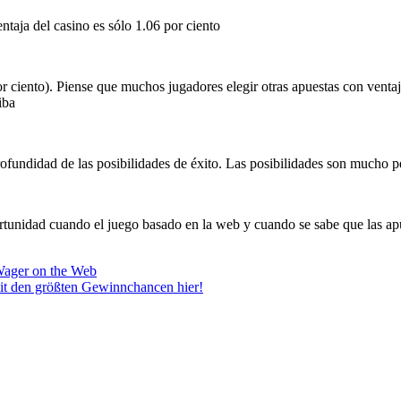
entaja del casino es sólo 1.06 por ciento
r ciento). Piense que muchos jugadores elegir otras apuestas con ventaj
iba
profundidad de las posibilidades de éxito. Las posibilidades son mucho p
ortunidad cuando el juego basado en la web y cuando se sabe que las ap
Wager on the Web
mit den größten Gewinnchancen hier!