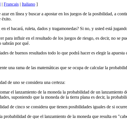
l
|
Français
|
Italiano
]
azar en línea y buscar a apostar en los juegos de la posibilidad, a cont
 éxito.
 en el bacará, ruleta, dados y tragamonedas? Si no, y usted está jugando
 para influir en el resultado de los juegos de riesgo, es decir, no se p
o sabrán por qué.
ades de buenos resultados todo lo que podrá hacer es elegir la apuesta co
ente una rama de las matemáticas que se ocupa de calcular la probabi
dad de uno se considera una certeza:
tomar el lanzamiento de la moneda la probabilidad de un lanzamiento d
dades, suponiendo que la moneda de la tierra plana es decir, la probabili
idad de cinco se considera que tienen posibilidades iguales de si ocurre
la probabilidad de que el lanzamiento de la moneda que resulta en "cabe