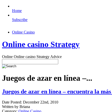
Home
Subscribe
Online Casino
Online casino Strategy
Online Online casino Strategy Advice
Juegos de azar en línea –...
Juegos de azar en línea – encuentra la má
Date Posted: December 22nd, 2010
Written by Briana
Category:
Online Casino