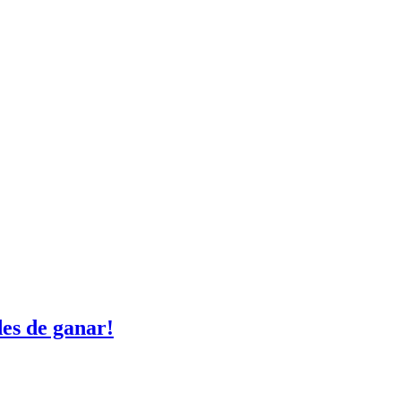
des de ganar!