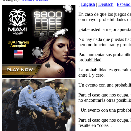
[
English
|
Deutsch
|
Españo
En caso de que los juegos de 
con mayor probabilidades de
¿Sabe usted la mejor apuesta
No hay nada que puedas hacer
pero no funcionarán y pront
Para aumentar sus probabilid
probabilidad.
La probabilidad es generalm
entre 1 y cero.
Un evento con una probabili
Para el caso que nos ocupa, 
no encontrarás otras posibili
. Un evento con una probabil
Para el caso que nos ocupa, 
resulte en "colas".