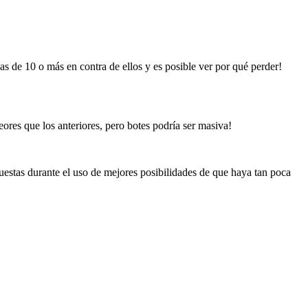
as de 10 o más en contra de ellos y es posible ver por qué perder!
eores que los anteriores, pero botes podría ser masiva!
uestas durante el uso de mejores posibilidades de que haya tan poca