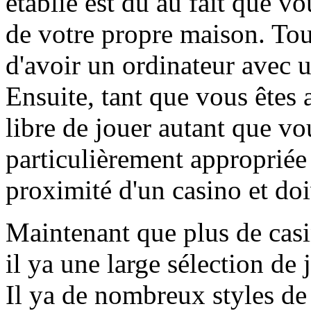
établie est dû au fait que v
de votre propre maison. Tou
d'avoir un ordinateur avec 
Ensuite, tant que vous êtes 
libre de jouer autant que vo
particulièrement appropriée
proximité d'un casino et doi
Maintenant que plus de casin
il ya une large sélection de
Il ya de nombreux styles de