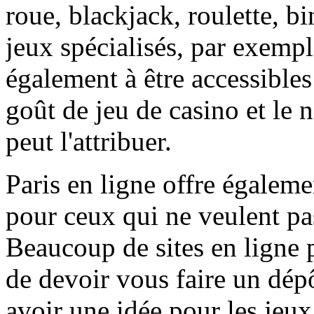
roue, blackjack, roulette, bi
jeux spécialisés, par exem
également à être accessibles
goût de jeu de casino et le n
peut l'attribuer.
Paris en ligne offre égaleme
pour ceux qui ne veulent pas
Beaucoup de sites en ligne 
de devoir vous faire un dép
avoir une idée pour les jeux