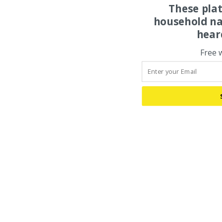
These pla
household na
hear
Free 