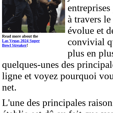
entreprises
à travers 
évolue et d
Read more about the
convivial q
Las Vegas 2024 Super
Bowl Streaker
!
plus en plu
quelques-unes des principale
ligne et voyez pourquoi vous
net.
L'une des principales raison