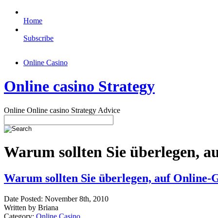
Home
Subscribe
Online Casino
Online casino Strategy
Online Online casino Strategy Advice
Warum sollten Sie überlegen, auf
Warum sollten Sie überlegen, auf Online-
Date Posted: November 8th, 2010
Written by Briana
Category:
Online Casino