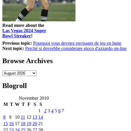
Read more about the
Las Vegas 2024 Super
Bowl Streaker
!
Previous topic:
Pourquoi vous devriez envisager de jeu en ligne
Next topic:
Perché si dovrebbe considerare gioco d'azzardo on-line
Browse Archives
Blogroll
November 2010
M
T
W
T
F
S
S
1
2
3
4
5
6
7
8
9
10
11
12
13
14
15
16
17
18
19
20
21
22
23
24
25
26
27
28